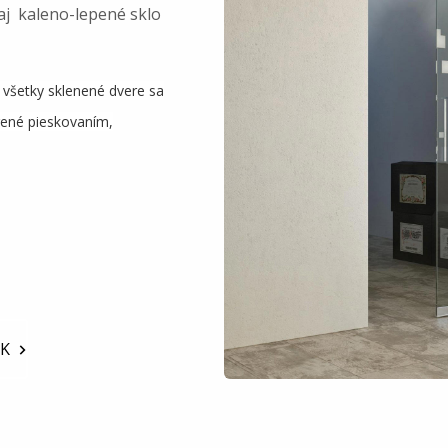
aj kaleno-lepené sklo
 všetky sklenené dvere sa
orené pieskovaním,
K