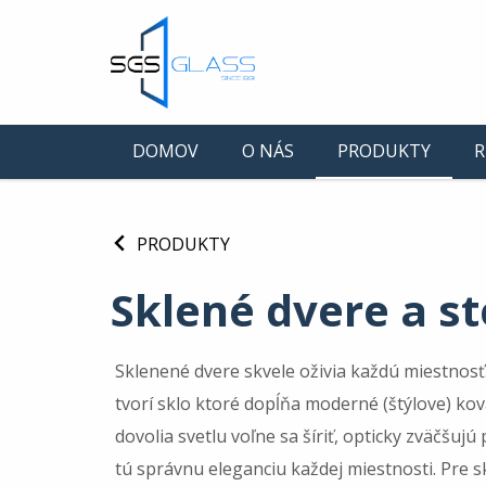
DOMOV
O NÁS
PRODUKTY
R
PRODUKTY
Sklené dvere a s
Sklenené dvere skvele oživia každú miestnosť.
tvorí sklo ktoré dopĺňa moderné (štýlove) kov
dovolia svetlu voľne sa šíriť, opticky zväčšujú
tú správnu eleganciu každej miestnosti. Pre 