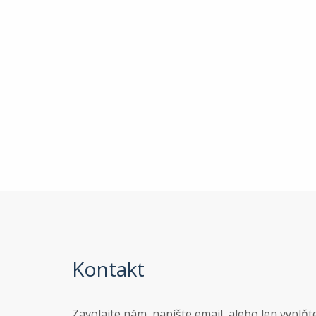
Kontakt
Zavolajte nám, napíšte email, alebo len vyplňt