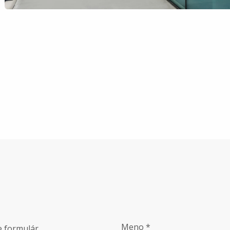
Meno *
e formulár