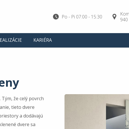
Kom
Po - Pi 07:00 - 15:30
940
EALIZÁCIE
KARIÉRA
teny
 Tým, že celý povrch
anie, tieto dvere
 priestory a dodávajú
sklenené dvere sa